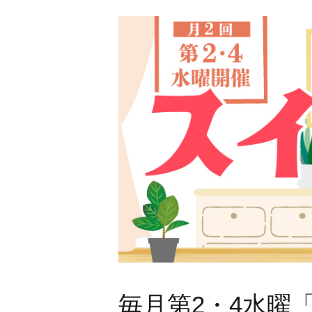
毎月第2・4水曜「